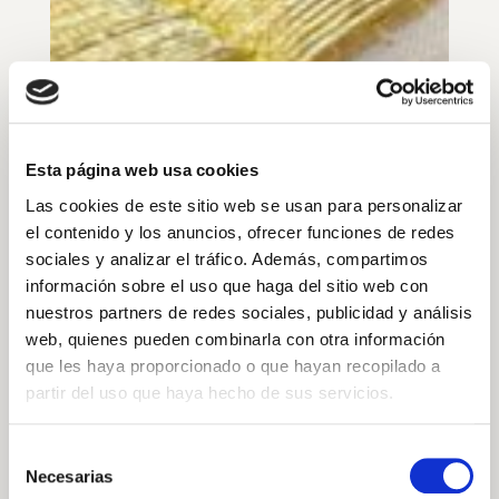
Esta página web usa cookies
Las cookies de este sitio web se usan para personalizar
el contenido y los anuncios, ofrecer funciones de redes
sociales y analizar el tráfico. Además, compartimos
información sobre el uso que haga del sitio web con
nuestros partners de redes sociales, publicidad y análisis
web, quienes pueden combinarla con otra información
que les haya proporcionado o que hayan recopilado a
partir del uso que haya hecho de sus servicios.
Conoce todas las fechas y lugares en los que
Selección
podrás participar en la acción
«Ven a bordar el
Necesarias
de
Manto de la Virgen»
y colaborar con
«Un poco